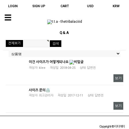
LOGIN
SIGN UP
CART
USD
KRW
☰
QUINOA
CHARM
Q&A
ORNAMENT
전체보기
HOME
GOODS
TEXTILE
이건 사이즈가 어떻게되나요
작성자
klee
작성일
2018-04-25
상태
답변전
ACCESSORY
보기
JEWELRY
사이즈 문의
STATIONERY
작성자
최고관리자
작성일
2017-12-11
상태
답변전
APOTHECARY
보기
LIMITED
FURNITURE
Copyright © 티티에이