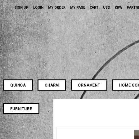
SIGN UP
LOGIN
MY ORDER
MY PAGE
CART
USD
KRW
PARTN
QUINOA
CHARM
ORNAMENT
HOME GO
FURNITURE